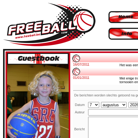
16/07/2011
Het was een
01/01/2011
Met enige tr
tornooien en
De berichten worden slechts getoond na g
Datum
Auteur
Bericht